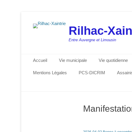
Rilhac-Xain
Entre Auvergne et Limousin
Menu principal
Aller
Accueil
Vie municipale
Vie quotidienne
au
contenu
Mentions Légales
PCS-DICRIM
Assain
Manifestati