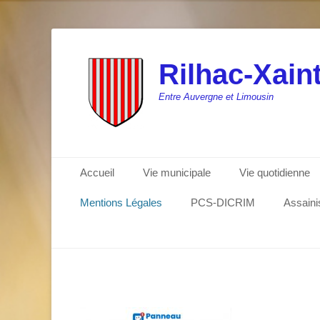
Rilhac-Xaint
Entre Auvergne et Limousin
Menu principal
Aller
Accueil
Vie municipale
Vie quotidienne
au
contenu
Mentions Légales
PCS-DICRIM
Assain