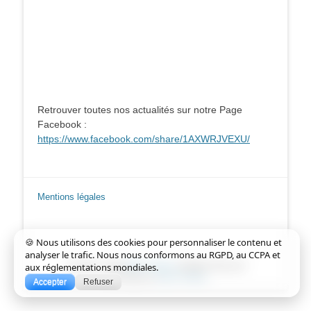
Retrouver toutes nos actualités sur notre Page
Facebook :
https://www.facebook.com/share/1AXWRJVEXU/
Mentions légales
🍪 Nous utilisons des cookies pour personnaliser le contenu et
analyser le trafic. Nous nous conformons au RGPD, au CCPA et
aux réglementations mondiales.
Copyright © 2026
Rilhac-Xaintrie
. All Rights Reserved.
Catch Base de
Catch Themes
Accepter
Refuser