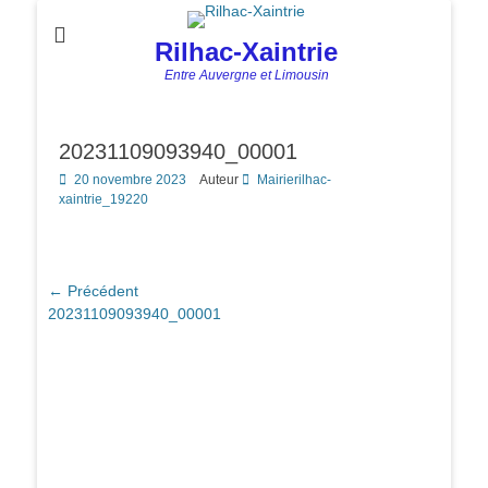
Rilhac-Xaintrie
Entre Auvergne et Limousin
20231109093940_00001
Posted
20 novembre 2023
Auteur
Mairierilhac-
on
xaintrie_19220
Navigation
← Précédent
Article
20231109093940_00001
de
précédent :
l’article