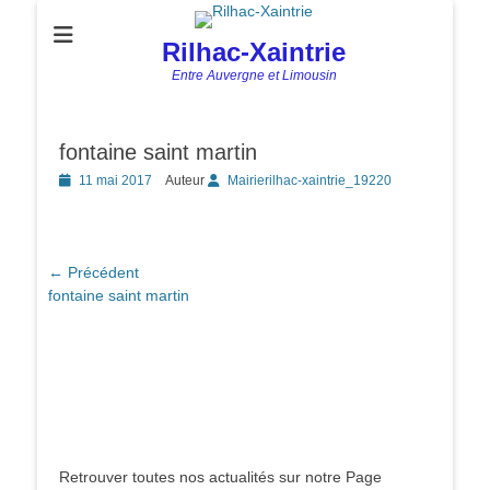
Rilhac-Xaintrie
Entre Auvergne et Limousin
fontaine saint martin
Posted
11 mai 2017
Auteur
Mairierilhac-xaintrie_19220
on
Navigation
← Précédent
Article
fontaine saint martin
de
précédent :
l’article
Retrouver toutes nos actualités sur notre Page