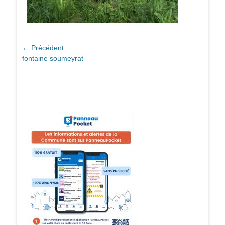
Navigation
← Précédent
Article
fontaine soumeyrat
de
précédent :
l’article