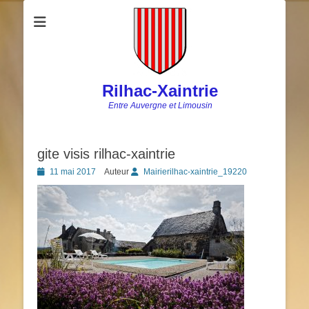
Rilhac-Xaintrie
Entre Auvergne et Limousin
gite visis rilhac-xaintrie
Posted
11 mai 2017
Auteur
Mairierilhac-xaintrie_19220
on