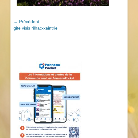
Navigation
← Précédent
Article
gite visis rilhac-xaintrie
de
précédent :
l’article