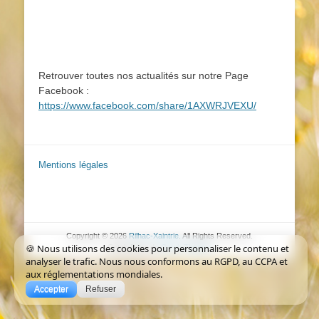
Retrouver toutes nos actualités sur notre Page
Facebook :
https://www.facebook.com/share/1AXWRJVEXU/
Mentions légales
Copyright © 2026
Rilhac-Xaintrie
. All Rights Reserved.
🍪 Nous utilisons des cookies pour personnaliser le contenu et
Catch Base de
Catch Themes
analyser le trafic. Nous nous conformons au RGPD, au CCPA et
aux réglementations mondiales.
Accepter
Refuser