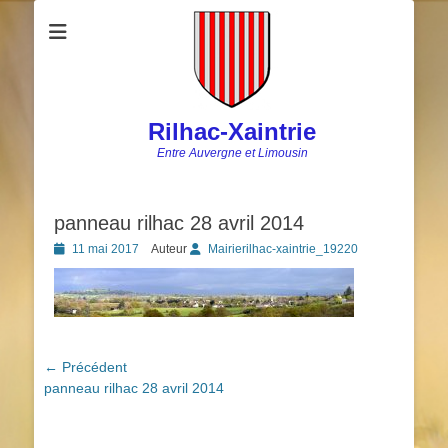
Rilhac-Xaintrie
Entre Auvergne et Limousin
panneau rilhac 28 avril 2014
Posted
11 mai 2017
Auteur
Mairierilhac-xaintrie_19220
on
Navigation
← Précédent
Article
panneau rilhac 28 avril 2014
de
précédent :
l’article